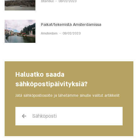
Istanbul
-
08/02/2023
Paikat/tekemistä Amsterdamissa
Amsterdam
-
08/02/2023
Haluatko saada
sähköpostipäivityksiä?
Jätä sähköpostiosoite ja lähetämme sinulle valitut artikkelit