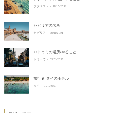
ブダペスト
-
28/10/2021
セビリアの名所
セビリア
-
25/11/2021
バトゥミの場所/やること
トミーで
-
09/01/2022
旅行者-タイのホテル
タイ
-
01/11/2021