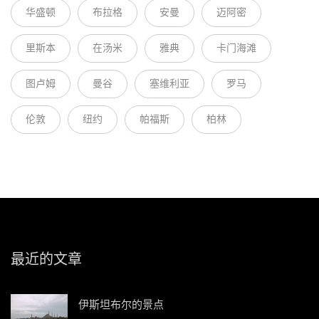
华盛顿
布拉格
安曼
迈阿密
里斯本
在汤米
雅典
卡门海滩
图卢姆
曼谷
塞维利亚
罗马
伦敦
纽约
帕福斯
柏林
最近的文章
伊斯坦布尔的景点