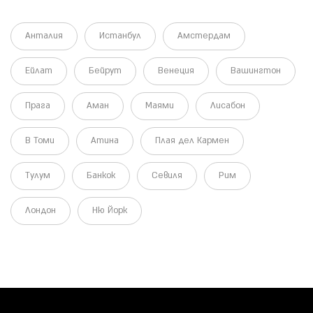
Анталия
Истанбул
Амстердам
Ейлат
Бейрут
Венеция
Вашингтон
Прага
Аман
Маями
Лисабон
В Томи
Атина
Плая дел Кармен
Тулум
Банкок
Севиля
Рим
Лондон
Ню Йорк