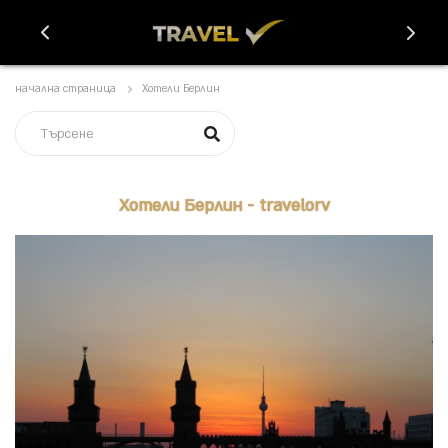
начална страница
Хотели Берлин
Хотели Берлин - travelorv