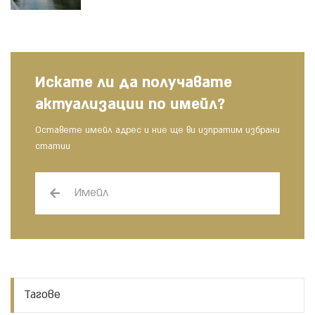
Искате ли да получавате
актуализации по имейл?
Оставете имейл адрес и ние ще ви изпратим избрани
статии
Тагове