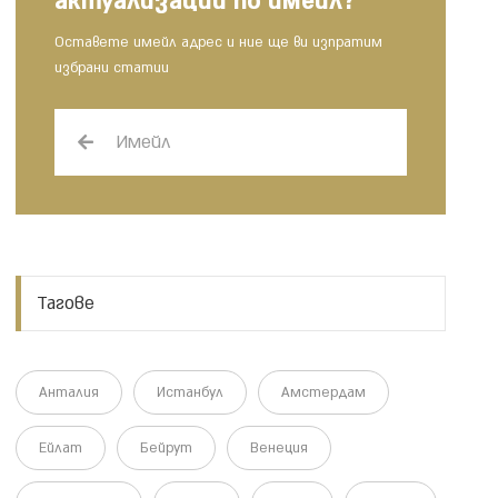
актуализации по имейл?
Оставете имейл адрес и ние ще ви изпратим
избрани статии
Тагове
Анталия
Истанбул
Амстердам
Ейлат
Бейрут
Венеция