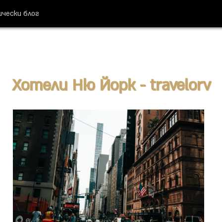
ически блог
Хотели Ню Йорк - travelorv