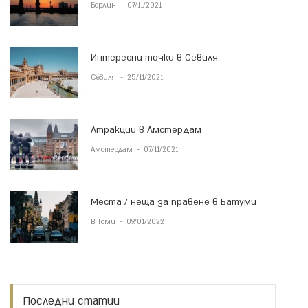
Берлин
-
07/11/2021
Интересни точки в Севиля
Севиля
-
25/11/2021
Атракции в Амстердам
Амстердам
-
07/11/2021
Места / неща за правене в Батуми
В Томи
-
09/01/2022
Последни статии