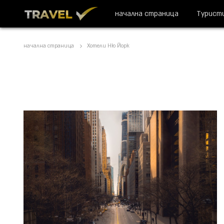
начална страница
Турист
начална страница
Хотели Ню Йорк