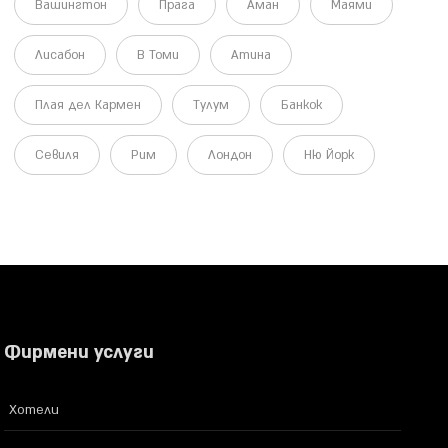
Вашингтон
Прага
Аман
Маями
Лисабон
В Томи
Атина
Плая дел Кармен
Тулум
Банкок
Севиля
Рим
Лондон
Ню Йорк
Фирмени услуги
Хотели