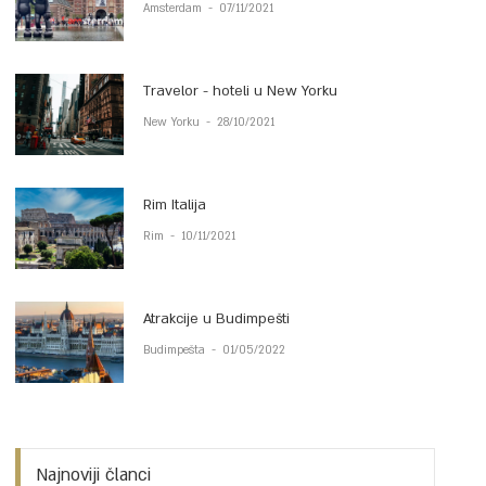
Amsterdam
-
07/11/2021
Travelor - hoteli u New Yorku
New Yorku
-
28/10/2021
Rim Italija
Rim
-
10/11/2021
Atrakcije u Budimpešti
Budimpešta
-
01/05/2022
Najnoviji članci