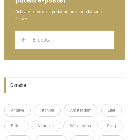
putem e-pošte?
Ostavite e-adresu i poslat ćemo vam odabrane
članke
Oznake
Antalya
Istanbul
Amsterdam
Eilat
Beirut
Venecija
Washington
Prag