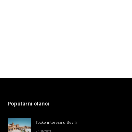
Popularni članci
Točke interesa u Sevilli
25/11/2021