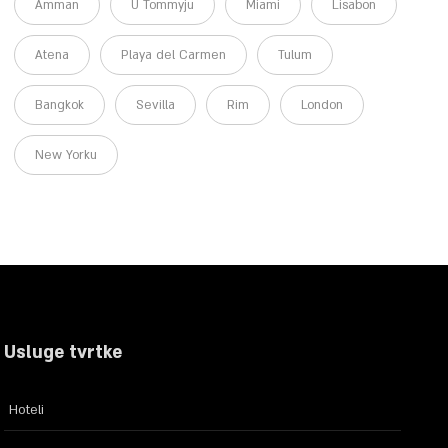
Amman
U Tommyju
Miami
Lisabon
Atena
Playa del Carmen
Tulum
Bangkok
Sevilla
Rim
London
New Yorku
Usluge tvrtke
Hoteli