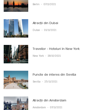
Berlin
-
07/11/2021
Atracții din Dubai
Dubai
-
01/11/2021
Travellor - Hoteluri în New York
New York
-
28/10/2021
Puncte de interes din Sevilla
Sevilla
-
25/11/2021
Atracții din Amsterdam
Amsterdam
-
07/11/2021