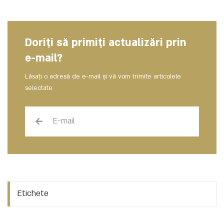
Doriți să primiți actualizări prin
e-mail?
Lăsați o adresă de e-mail și vă vom trimite articolele
selectate
Etichete