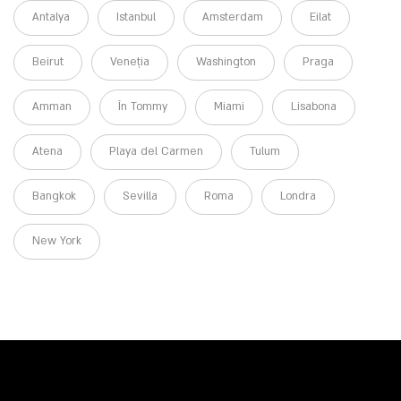
Antalya
Istanbul
Amsterdam
Eilat
Beirut
Veneția
Washington
Praga
Amman
În Tommy
Miami
Lisabona
Atena
Playa del Carmen
Tulum
Bangkok
Sevilla
Roma
Londra
New York